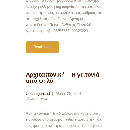
Είσοδος: 8 ευρώ Tραγούδια από τη σύγχρονη
έντεχνη ελληνική δημιουργία διασκευασμένα
με jazz αρμονίες, εναλλακτικούς ρυθμούς και
αυτοσχεδιασμούς. Φωνή: Αργυρώ
ΧριστοδούλουΠιάνο: Ανδρέας Παντελή
Κρατήσεις: τηλ. 22256782, 99326229
Read more
Αρχιτεκτονική – Η γειτονιά
από ψηλά
Uncategorized
Μάιος 29, 2021
0
Comments
Αρχιτεκτονική “Περιδιαβάζοντας κανείς έναν
παραδοσιακό οικισμό νιώθει πάντοτε την ίδια
ευχάριστη έκπληξη και ευφορία. Την ευφορία