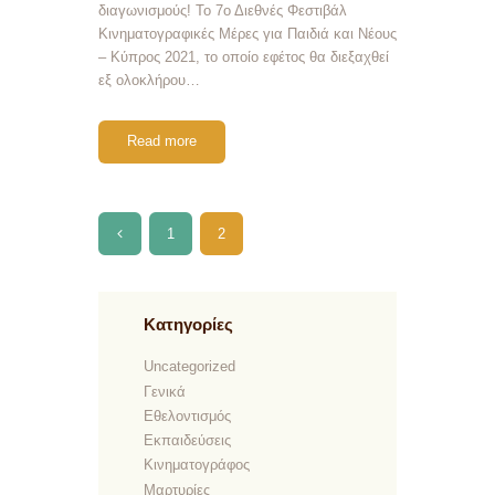
διαγωνισμούς! Το 7ο Διεθνές Φεστιβάλ
Κινηματογραφικές Μέρες για Παιδιά και Νέους
– Κύπρος 2021, το οποίο εφέτος θα διεξαχθεί
εξ ολοκλήρου…
Read more
Πλοήγηση άρθρων
PAGE
1
<
PAGE
2
Kατηγορίες
Uncategorized
Γενικά
Εθελοντισμός
Εκπαιδεύσεις
Κινηματογράφος
Μαρτυρίες