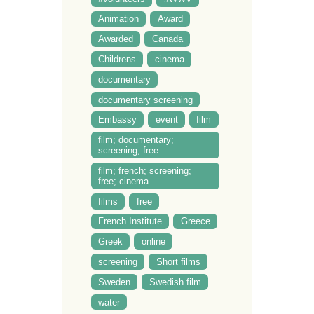
Animation
Award
Awarded
Canada
Childrens
cinema
documentary
documentary screening
Embassy
event
film
film; documentary;
screening; free
film; french; screening;
free; cinema
films
free
French Institute
Greece
Greek
online
screening
Short films
Sweden
Swedish film
water