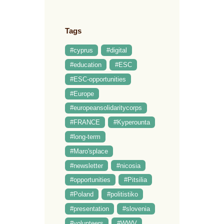
Tags
#cyprus
#digital
#education
#ESC
#ESC-opportunities
#Europe
#europeansolidaritycorps
#FRANCE
#Kyperounta
#long-term
#Maro'splace
#newsletter
#nicosia
#opportunities
#Pitsilia
#Poland
#politistiko
#presentation
#slovenia
#volunteers
#WWV