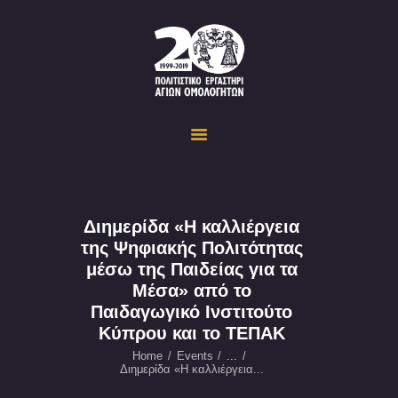
Politistiko Ergastiri Ayion Omoloyiton
The Cultural Workshop in Ayioi Omoloyites and its actions and activities
ΟΙΚΟΣΕΛΙΔΑ
ΔΡΑΣΤΗΡΙΟΤΗΤΕΣ
ΕΚΔΗΛΩΣΕΙΣ
ΟΠΤΙΚΟ ΥΛΙΚΟ
ΕΥΚΑΙΡΙΕΣ
Διημερίδα «Η καλλιέργεια
της Ψηφιακής Πολιτότητας
ΕΠΙΚΟΙΝΩΝΙΑ
μέσω της Παιδείας για τα
ENGLISH
Μέσα» από το
Παιδαγωγικό Ινστιτούτο
Κύπρου και το ΤΕΠΑΚ
Home
Events
...
Διημερίδα «Η καλλιέργεια...