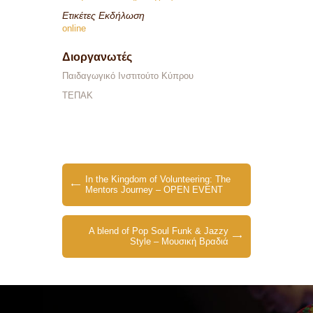
Ετικέτες Εκδήλωση
online
Διοργανωτές
Παιδαγωγικό Ινστιτούτο Κύπρου
ΤΕΠΑΚ
In the Kingdom of Volunteering: The
Mentors Journey – OPEN EVENT
A blend of Pop Soul Funk & Jazzy
Style – Μουσική Βραδιά