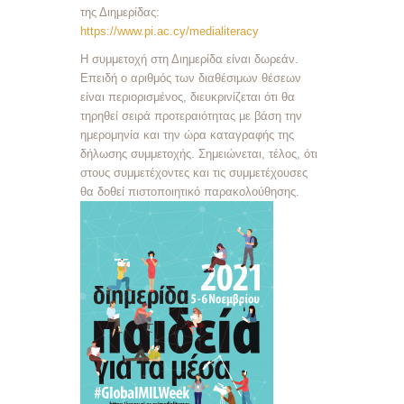
της Διημερίδας:
https://www.pi.ac.cy/medialiteracy
Η συμμετοχή στη Διημερίδα είναι δωρεάν.
Επειδή ο αριθμός των διαθέσιμων θέσεων
είναι περιορισμένος, διευκρινίζεται ότι θα
τηρηθεί σειρά προτεραιότητας με βάση την
ημερομηνία και την ώρα καταγραφής της
δήλωσης συμμετοχής. Σημειώνεται, τέλος, ότι
στους συμμετέχοντες και τις συμμετέχουσες
θα δοθεί πιστοποιητικό παρακολούθησης.