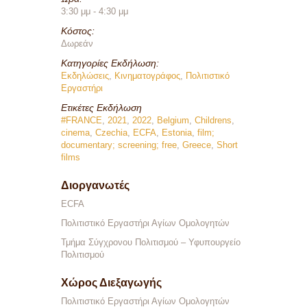
3:30 μμ - 4:30 μμ
Κόστος:
Δωρεάν
Κατηγορίες Εκδήλωση:
Εκδηλώσεις
,
Κινηματογράφος
,
Πολιτιστικό
Εργαστήρι
Ετικέτες Εκδήλωση
#FRANCE
,
2021
,
2022
,
Belgium
,
Childrens
,
cinema
,
Czechia
,
ECFA
,
Estonia
,
film;
documentary; screening; free
,
Greece
,
Short
films
Διοργανωτές
ECFA
Πολιτιστικό Εργαστήρι Αγίων Ομολογητών
Τμήμα Σύγχρονου Πολιτισμού – Υφυπουργείο
Πολιτισμού
Χώρος Διεξαγωγής
Πολιτιστικό Εργαστήρι Αγίων Ομολογητών