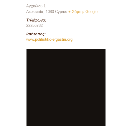
Αγχιάλου 1
Λευκωσία
,
1080
Cyprus
+ Χάρτης Google
Τηλέφωνο:
22256782
Ιστότοπος:
www.politistiko-ergastiri.org