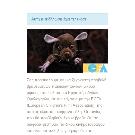
Αυτή η εκδήλωση έχει τελειώσει.
Σας προσκαλούμε σε μια ξεχωριστή προβολή
βραβευμένων παιδικών ταινιών μικρού
μήκους στο Πολιτιστικό Εργαστήρι Αγίων
Ομολογητών, σε συνεργασία με την ECFA
(European Children’s Film Association), της
οποίας είμαστε περήφανα μέλη. Οι ταινίες
που θα προβληθούν έχουν βραβευθεί σε
διάφορα φεστιβάλ παιδικού κινηματογράφου
και είναι κατάλληλες για μικρούς και