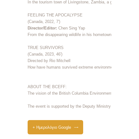
In the tourism town of Livingstone, Zambia, a group of local 
FEELING THE APOCALYPSE

Director/Editor: 
Chen Sing Yap

From the disappearing wildlife in his hometown Owen Sound to 
TRUE SURVIVORS 

(Canada, 2023, 46')

How have humans survived extreme environmental change in the
ABOUT THE BCEFF:

The vision of the British Columbia Environmental Film Festiva
The event is supported by the Deputy Ministry of Culture.
+ Ημερολόγιο Google