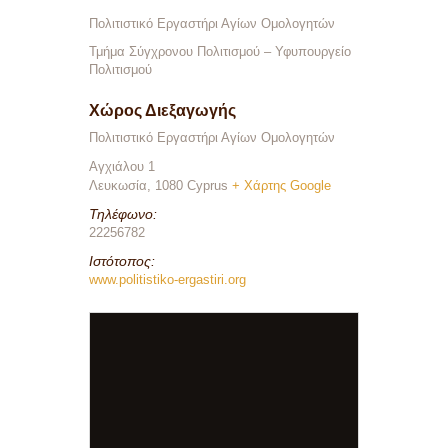
Πολιτιστικό Εργαστήρι Αγίων Ομολογητών
Τμήμα Σύγχρονου Πολιτισμού – Υφυπουργείο
Πολιτισμού
Χώρος Διεξαγωγής
Πολιτιστικό Εργαστήρι Αγίων Ομολογητών
Αγχιάλου 1
Λευκωσία
,
1080
Cyprus
+ Χάρτης Google
Τηλέφωνο:
22256782
Ιστότοπος:
www.politistiko-ergastiri.org