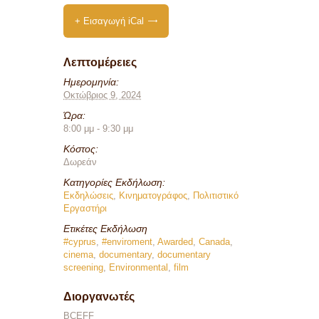
+ Εισαγωγή iCal
Λεπτομέρειες
Ημερομηνία:
Οκτώβριος 9, 2024
Ώρα:
8:00 μμ - 9:30 μμ
Κόστος:
Δωρεάν
Κατηγορίες Εκδήλωση:
Εκδηλώσεις
,
Κινηματογράφος
,
Πολιτιστικό
Εργαστήρι
Ετικέτες Εκδήλωση
#cyprus
,
#enviroment
,
Awarded
,
Canada
,
cinema
,
documentary
,
documentary
screening
,
Environmental
,
film
Διοργανωτές
BCEFF