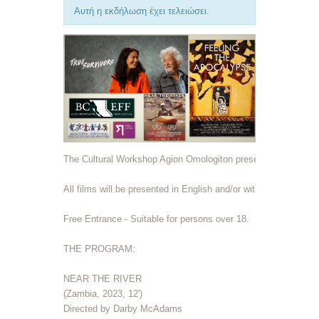
Αυτή η εκδήλωση έχει τελειώσει.
The Cultural Workshop Agion Omologiton presents the very bes
All films will be presented in English and/or with English subtitl
Free Entrance - Suitable for persons over 18.

THE PROGRAM:

NEAR THE RIVER 

(Zambia, 2023, 12')

Directed by Darby McAdams
