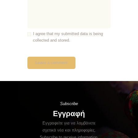
I agree that my submitted data is being
collected and stored.
Subscribe
Εγγραφή
Εγγραφείτε για να λαμβάνετε
σχετικά νέα και πληροφορίες.
Subscribe to receive information.