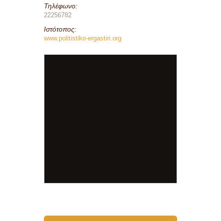
Τηλέφωνο:
22256782
Ιστότοπος:
www.politistiko-ergastiri.org