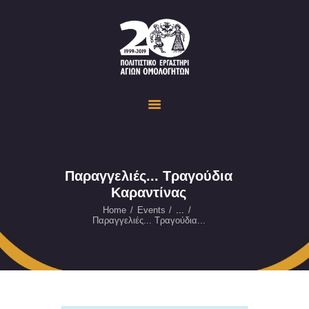
Politistiko Ergastiri Ayion Omoloyiton
The Cultural Workshop in Ayioi Omoloyites and its actions and activities
ΟΙΚΟΣΕΛΙΔΑ
ΔΡΑΣΤΗΡΙΟΤΗΤΕΣ
ΕΚΔΗΛΩΣΕΙΣ
ΟΠΤΙΚΟ ΥΛΙΚΟ
ΕΥΚΑΙΡΙΕΣ
Παραγγελιές... Τραγούδια
Καραντίνας
ΕΠΙΚΟΙΝΩΝΙΑ
ENGLISH
Home
Events
...
Παραγγελιές... Τραγούδια...