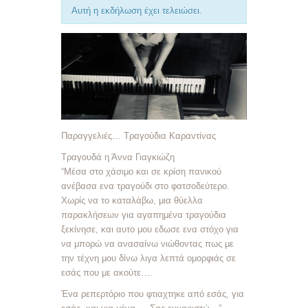
Αυτή η εκδήλωση έχει τελειώσει.
Παραγγελιές… Τραγούδια Καραντίνας
Τραγουδά η Άννα Γιαγκιώζη
“Μέσα στο χάσιμο και σε κρίση πανικού
ανέβασα ενα τραγούδι στο φατσοδεύτερο.
Χωρίς να το καταλάβω, μια θύελλα
παρακλήσεων για αγαπημένα τραγούδια
ξεκίνησε, και αυτο μου εδωσε ενα στόχο για
να μπορώ να ανασαίνω νιώθοντας πως με
την τέχνη μου δίνω λιγα λεπτά ομορφιάς σε
εσάς που με ακούτε….
Ένα ρεπερτόριο που φτιαχτηκε από εσάς, για