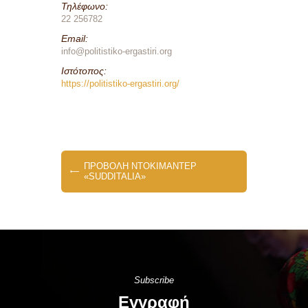
Τηλέφωνο:
22 256782
Email:
info@politistiko-ergastiri.org
Ιστότοπος:
https://politistiko-ergastiri.org/
ΠΡΟΒΟΛΗ ΝΤΟΚΙΜΑΝΤΕΡ
«SUDDITALIA»
Subscribe
Εγγραφή