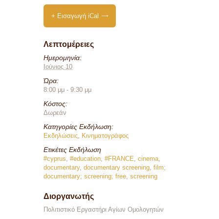
+ Εισαγωγή iCal
Λεπτομέρειες
Ημερομηνία:
Ιούνιος 10
Ώρα:
8:00 μμ - 9:30 μμ
Κόστος:
Δωρεάν
Κατηγορίες Εκδήλωση:
Εκδηλώσεις
,
Κινηματογράφος
Ετικέτες Εκδήλωση
#cyprus
,
#education
,
#FRANCE
,
cinema
,
documentary
,
documentary screening
,
film;
documentary; screening; free
,
screening
Διοργανωτής
Πολιτιστικό Εργαστήρι Αγίων Ομολογητών