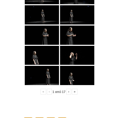
«
‹
›
»
1
από
17