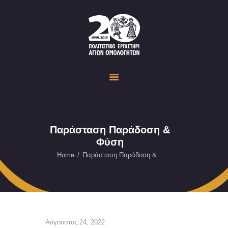
Politistiko Ergastiri Ayion Omoloyiton
The Cultural Workshop in Ayioi Omoloyites and its actions and activities
ΟΙΚΟΣΕΛΙΔΑ
ΔΡΑΣΤΗΡΙΟΤΗΤΕΣ
ΕΚΔΗΛΩΣΕΙΣ
ΟΠΤΙΚΟ ΥΛΙΚΟ
ΕΥΚΑΙΡΙΕΣ
Παράσταση Παράδοση &
Φύση
ΕΠΙΚΟΙΝΩΝΙΑ
ENGLISH
Home
Παράσταση Παράδοση &...
Αύγουστος 24, 2022