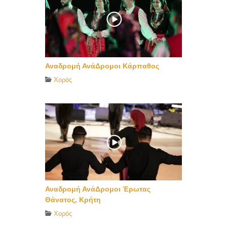
Αναδρομή ΑνάΔρομοι Κάρπαθος
Χορός
Αναδρομή ΑνάΔρομοι Έρωτας
Θάνατος, Κρήτη
Χορός