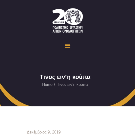
Politistiko Ergastiri Ayion Omoloyiton
The Cultural Workshop in Ayioi Omoloyites and its actions and activities
ΟΙΚΟΣΕΛΙΔΑ
ΔΡΑΣΤΗΡΙΟΤΗΤΕΣ
ΕΚΔΗΛΩΣΕΙΣ
ΟΠΤΙΚΟ ΥΛΙΚΟ
ΕΥΚΑΙΡΙΕΣ
Τινος ειν’η κούπα
ΕΠΙΚΟΙΝΩΝΙΑ
Home
Τινος ειν’η κούπα
ENGLISH
Δεκέμβριος 9, 2019