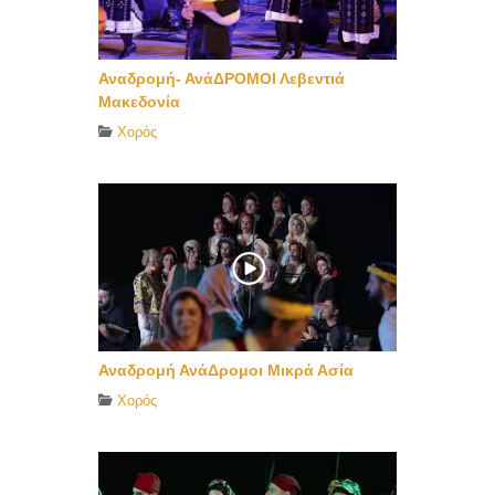
Αναδρομή- ΑνάΔΡΟΜΟΙ Λεβεντιά
Μακεδονία
Χορός
Αναδρομή ΑνάΔρομοι Μικρά Ασία
Χορός