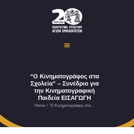
Politistiko Ergastiri Ayion Omoloyiton
The Cultural Workshop in Ayioi Omoloyites and its actions and activities
ΟΙΚΟΣΕΛΙΔΑ
ΔΡΑΣΤΗΡΙΟΤΗΤΕΣ
ΕΚΔΗΛΩΣΕΙΣ
ΟΠΤΙΚΟ ΥΛΙΚΟ
ΕΥΚΑΙΡΙΕΣ
“Ο Κινηματογράφος στα
Σχολεία” – Συνέδριο για
ΕΠΙΚΟΙΝΩΝΙΑ
την Κινηματογραφική
ENGLISH
Παιδεία ΕΙΣΑΓΩΓΗ
Home
“Ο Κινηματογράφος στα...