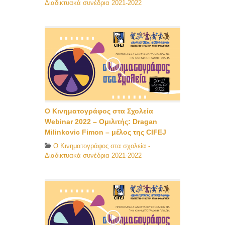
Διαδικτυακά συνέδρια 2021-2022
Ο Κινηματογράφος στα Σχολεία
Webinar 2022 – Ομιλιτής: Dragan
Milinkovic Fimon – μέλος της CIFEJ
O Κινηματογράφος στα σχολεία -
Διαδικτυακά συνέδρια 2021-2022