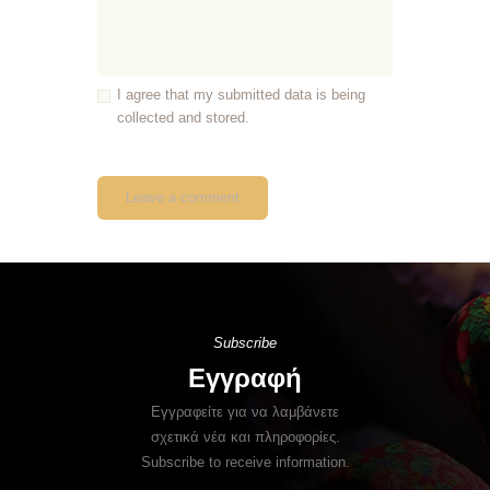
I agree that my submitted data is being
collected and stored.
Subscribe
Εγγραφή
Εγγραφείτε για να λαμβάνετε
σχετικά νέα και πληροφορίες.
Subscribe to receive information.