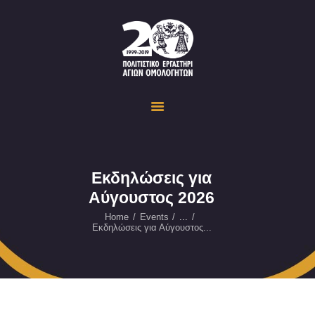
Politistiko Ergastiri Ayion Omoloyiton
The Cultural Workshop in Ayioi Omoloyites and its actions and activities
ΟΙΚΟΣΕΛΙΔΑ
ΔΡΑΣΤΗΡΙΟΤΗΤΕΣ
ΕΚΔΗΛΩΣΕΙΣ
ΟΠΤΙΚΟ ΥΛΙΚΟ
ΕΥΚΑΙΡΙΕΣ
Εκδηλώσεις για
Αύγουστος 2026
ΕΠΙΚΟΙΝΩΝΙΑ
ENGLISH
Home
Events
...
Εκδηλώσεις για Αύγουστος...