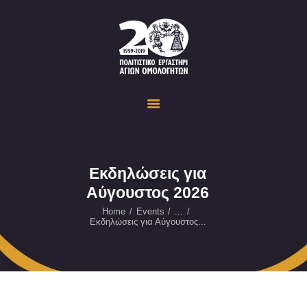
Politistiko Ergastiri Ayion Omoloyiton
The Cultural Workshop in Ayioi Omoloyites and its actions and activities
ΟΙΚΟΣΕΛΙΔΑ
ΔΡΑΣΤΗΡΙΟΤΗΤΕΣ
ΕΚΔΗΛΩΣΕΙΣ
ΟΠΤΙΚΟ ΥΛΙΚΟ
ΕΥΚΑΙΡΙΕΣ
Εκδηλώσεις για
Αύγουστος 2026
ΕΠΙΚΟΙΝΩΝΙΑ
ENGLISH
Home
Events
...
Εκδηλώσεις για Αύγουστος...